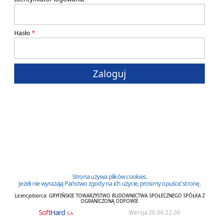
Ł
K
Hasło
A
Zaloguj
Z
O
.
O
Strona używa plików cookies.
.
Jeżeli nie wyrażają Państwo zgody na ich użycie, prosimy opuścić stronę.
Licencjobiorca:
GRYFIŃSKIE TOWARZYSTWO BUDOWNICTWA SPOŁECZNEGO SPÓŁKA Z
OGRANICZONĄ ODPOWIE
Soft
Hard
Wersja 26.06.22.00
S.A.