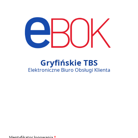
I
E
T
B
Gryfińskie TBS
Elektroniczne Biuro Obsługi Klienta
S
S
P
Ó
Identyfikator logowania